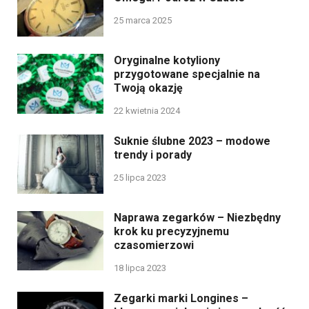
25 marca 2025
Oryginalne kotyliony
przygotowane specjalnie na
Twoją okazję
22 kwietnia 2024
Suknie ślubne 2023 – modowe
trendy i porady
25 lipca 2023
Naprawa zegarków – Niezbędny
krok ku precyzyjnemu
czasomierzowi
18 lipca 2023
Zegarki marki Longines –