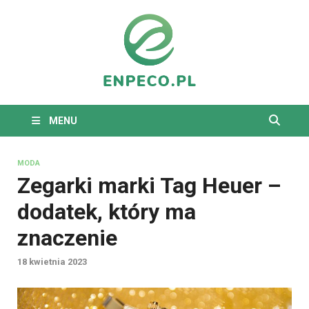
enpeco.
Tkaniny dekoracyjne na
każdą okazję
MENU
MODA
Zegarki marki Tag Heuer –
dodatek, który ma
znaczenie
18 kwietnia 2023