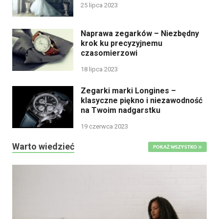
25 lipca 2023
Naprawa zegarków – Niezbędny
krok ku precyzyjnemu
czasomierzowi
18 lipca 2023
Zegarki marki Longines –
klasyczne piękno i niezawodność
na Twoim nadgarstku
19 czerwca 2023
Warto wiedzieć
POKAŻ WSZYSTKO