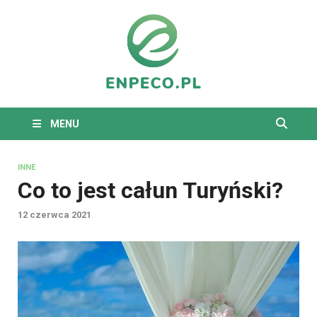
enpeco.
Tkaniny dekoracyjne na
każdą okazję
MENU
INNE
Co to jest całun Turyński?
12 czerwca 2021