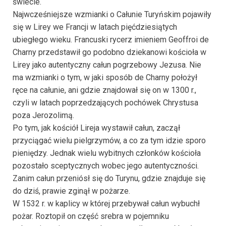
świecie.
Najwcześniejsze wzmianki o Całunie Turyńskim pojawiły
się w Lirey we Francji w latach pięćdziesiątych
ubiegłego wieku. Francuski rycerz imieniem Geoffroi de
Charny przedstawił go podobno dziekanowi kościoła w
Lirey jako autentyczny całun pogrzebowy Jezusa. Nie
ma wzmianki o tym, w jaki sposób de Charny położył
ręce na całunie, ani gdzie znajdował się on w 1300 r.,
czyli w latach poprzedzających pochówek Chrystusa
poza Jerozolimą.
Po tym, jak kościół Lireja wystawił całun, zaczął
przyciągać wielu pielgrzymów, a co za tym idzie sporo
pieniędzy. Jednak wielu wybitnych członków kościoła
pozostało sceptycznych wobec jego autentyczności.
Zanim całun przeniósł się do Turynu, gdzie znajduje się
do dziś, prawie zginął w pożarze.
W 1532 r. w kaplicy w której przebywał całun wybuchł
pożar. Roztopił on część srebra w pojemniku